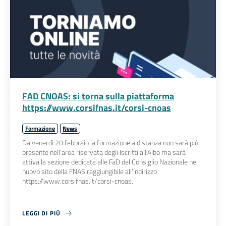
FAD CNOAS: si torna sulla piattaforma
https://www.corsifnas.it/corsi-cnoas
Formazione
News
Da venerdì 20 febbraio la formazione a distanza non sarà più
presente nell’area riservata degli Iscritti all’Albo ma sarà
attiva la sezione dedicata alle FaD del Consiglio Nazionale nel
nuovo sito della FNAS raggiungibile all’indirizzo
https://www.corsifnas.it/corsi-cnoas.
LEGGI DI PIÙ