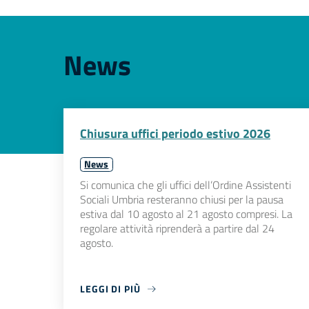
News
Chiusura uffici periodo estivo 2026
News
Si comunica che gli uffici dell’Ordine Assistenti
Sociali Umbria resteranno chiusi per la pausa
estiva dal 10 agosto al 21 agosto compresi. La
regolare attività riprenderà a partire dal 24
agosto.
LEGGI DI PIÙ