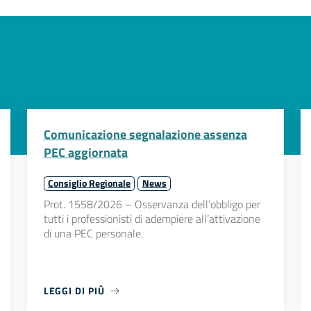
Comunicazione segnalazione assenza
PEC aggiornata
Consiglio Regionale
News
Prot. 1558/2026 – Osservanza dell’obbligo per
tutti i professionisti di adempiere all’attivazione
di una PEC personale.
LEGGI DI PIÙ