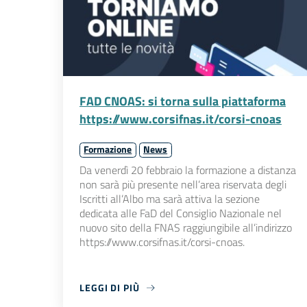
FAD CNOAS: si torna sulla piattaforma
https://www.corsifnas.it/corsi-cnoas
Formazione
News
Da venerdì 20 febbraio la formazione a distanza
non sarà più presente nell’area riservata degli
Iscritti all’Albo ma sarà attiva la sezione
dedicata alle FaD del Consiglio Nazionale nel
nuovo sito della FNAS raggiungibile all’indirizzo
https://www.corsifnas.it/corsi-cnoas.
LEGGI DI PIÙ