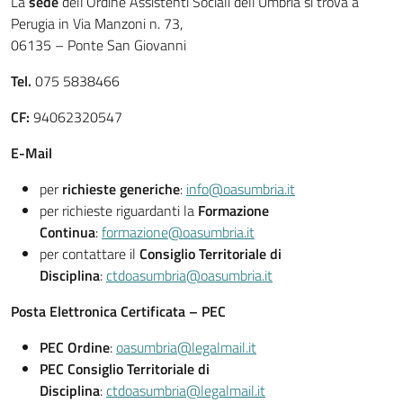
La
sede
dell’Ordine Assistenti Sociali dell’Umbria si trova a
Perugia in Via Manzoni n. 73,
06135 – Ponte San Giovanni
Tel.
075 5838466
CF:
94062320547
E-Mail
per
richieste generiche
:
info@oasumbria.it
per richieste riguardanti la
Formazione
Continua
:
formazione@oasumbria.it
per contattare il
Consiglio Territoriale di
Disciplina
:
ctdoasumbria@oasumbria.it
Posta Elettronica Certificata – PEC
PEC Ordine
:
oasumbria@legalmail.it
PEC Consiglio Territoriale di
Disciplina
:
ctdoasumbria@legalmail.it