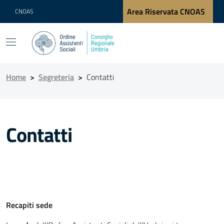
Area Riservata CNOAS
CNOAS
Home
>
Segreteria
>
Contatti
Contatti
Recapiti sede